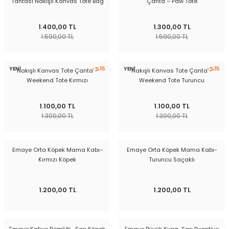
Tahtası Nakışlı Kanvas Tote Bag
Çanta – Paw Tote
1.400,00 TL
1.300,00 TL
1.590,00 TL
1.590,00 TL
YENİ
-%15
YENİ
-%15
Nakışlı Kanvas Tote Çanta -
Nakışlı Kanvas Tote Çanta -
Weekend Tote Kırmızı
Weekend Tote Turuncu
1.100,00 TL
1.100,00 TL
1.300,00 TL
1.300,00 TL
Emaye Orta Köpek Mama Kabı-
Emaye Orta Köpek Mama Kabı-
Kırmızı Köpek
Turuncu Saçaklı
1.200,00 TL
1.200,00 TL