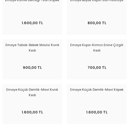
Emaye Kahve Demliği -Sarı Köpek
Emaye Büyük Kupa-Sarı Puantiye
1.600,00 TL
800,00 TL
Emaye Tabak-Bebek Mavisi Kıvrık
Emaye Kupa-Kırmızı Enine Çizgili
Kedi
Kedi
900,00 TL
700,00 TL
Emaye Küçük Demlik-Mavi Kıvrık
Emaye Küçük Demlik-Mavi Köpek
Kedi
1.600,00 TL
1.600,00 TL