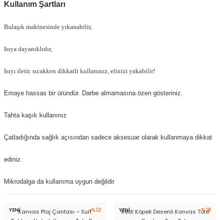
Kullanım Şartları
Bulaşık makinesinde yıkanabilir,
Isıya dayanıklıdır,
Isıyı iletir. sıcakken dikkatli kullanınız, elinizi yakabilir!
Emaye hassas bir üründür. Darbe almamasına özen gösteriniz.
Tahta kaşık kullanınız
Çatladığında sağlık açısından sadece aksesuar olarak kullanmaya dikkat
ediniz.
Mikrodalga da kullanıma uygun değildir
YENİ
-%12
YENİ
-%18
Kanvas Plaj Çantası – Surf
Kedi Köpek Desenli Kanvas Tote