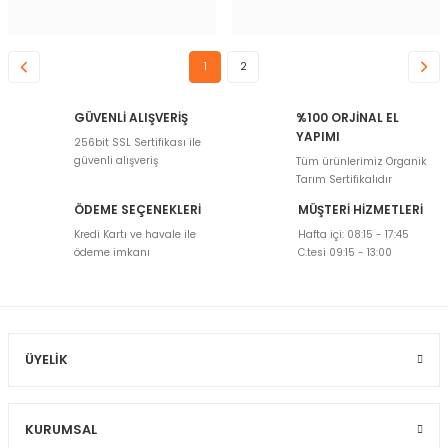
1
2
GÜVENLİ ALIŞVERİŞ
%100 ORJİNAL EL
YAPIMI
256bit SSL Sertifikası ile
güvenli alışveriş
Tüm ürünlerimiz Organik
Tarım Sertifikalıdır
ÖDEME SEÇENEKLERİ
MÜŞTERİ HİZMETLERİ
Kredi Kartı ve havale ile
Hafta içi: 08:15 - 17:45
ödeme imkanı
C.tesi 09:15 - 13:00
ÜYELIK
KURUMSAL