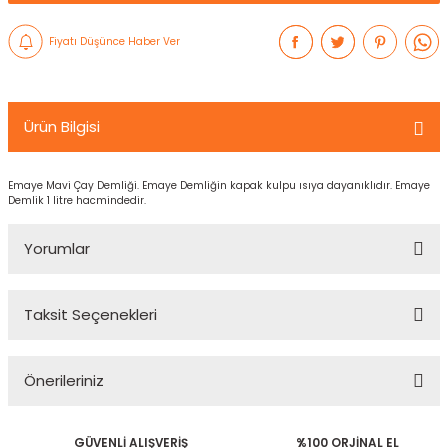
Fiyatı Düşünce Haber Ver
Ürün Bilgisi
Emaye Mavi Çay Demliği. Emaye Demliğin kapak kulpu ısıya dayanıklıdır. Emaye
Demlik 1 litre hacmindedir.
Yorumlar
Taksit Seçenekleri
Bu ürüne ilk yorumu siz yapın!
Önerileriniz
Yorum Yaz
Bu ürünün fiyat bilgisi, resim, ürün açıklamalarında ve diğer
GÜVENLİ ALIŞVERİŞ
%100 ORJİNAL EL