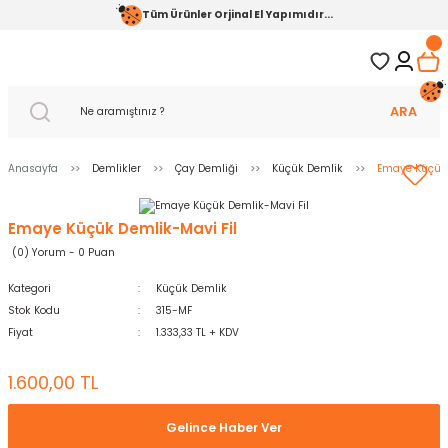
Tüm Ürünler Orjinal El Yapımıdır...
ARA
Anasayfa
Demlikler
Çay Demliği
Küçük Demlik
Emaye Küçük 
Emaye Küçük Demlik-Mavi Fil
(0) Yorum - 0 Puan
Kategori
Küçük Demlik
Stok Kodu
315-MF
Fiyat
1.333,33 TL + KDV
1.600,00 TL
Gelince Haber Ver