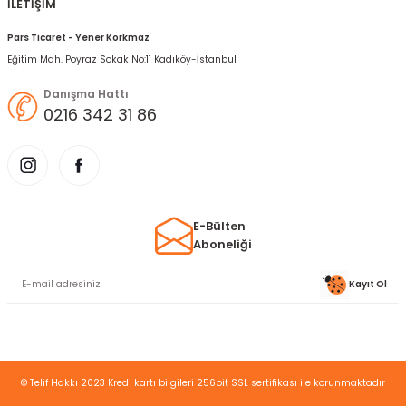
İLETİŞİM
Pars Ticaret - Yener Korkmaz
Eğitim Mah. Poyraz Sokak No:11 Kadıköy-İstanbul
Danışma Hattı
0216 342 31 86
E-Bülten
Aboneliği
Kayıt Ol
© Telif Hakkı 2023 Kredi kartı bilgileri 256bit SSL sertifikası ile korunmaktadır