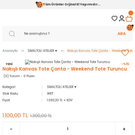
Tüm Ürünler Orjinal El Yapımıdır...
ARA
Anasayfa
SMALTOLİ ATELIER ♥️
Nakışlı Kanvas Tote Çanta - Weekend Tote
YENİ
-%15
Nakışlı Kanvas Tote Çanta - Weekend Tote Turuncu
(0) Yorum - 0 Puan
Kategori
SMALTOLİ ATELIER ♥️
Stok Kodu
WKT
Fiyat
1.083,33 TL + KDV
1.100,00 TL
1.300,00 TL