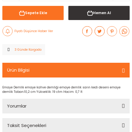
Sepete Ekle
Hemen Al
Fiyatı Düşünce Haber Ver
3 Günde Kargoda
Ürün Bilgisi
Emaye Demlik emaye kahve demliği emaye demlik sarın kedi deseni emaye
demlik Taban:10,2 cm Yükseklik: 19 ctm Hacim: 0,7 lt
Yorumlar
Taksit Seçenekleri