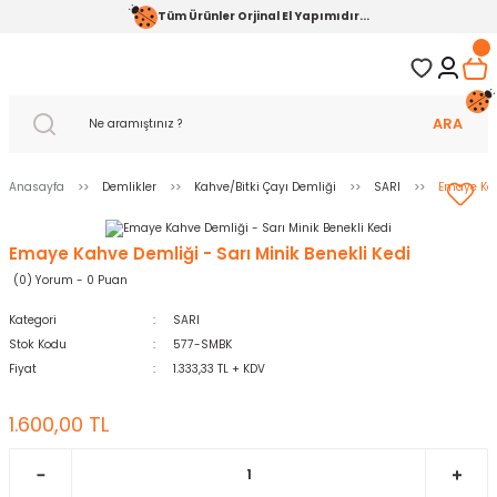
Tüm Ürünler Orjinal El Yapımıdır...
ARA
Anasayfa
Demlikler
Kahve/Bitki Çayı Demliği
SARI
Emaye Kah
Emaye Kahve Demliği - Sarı Minik Benekli Kedi
(0) Yorum - 0 Puan
Kategori
SARI
Stok Kodu
577-SMBK
Fiyat
1.333,33 TL + KDV
1.600,00 TL