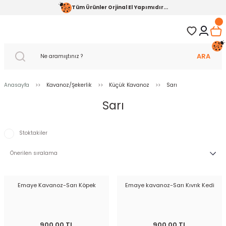
Tüm Ürünler Orjinal El Yapımıdır...
ARA
Anasayfa
Kavanoz/Şekerlik
Küçük Kavanoz
Sarı
Sarı
Stoktakiler
Emaye Kavanoz-Sarı Köpek
Emaye kavanoz-Sarı Kıvrık Kedi
900,00 TL
900,00 TL