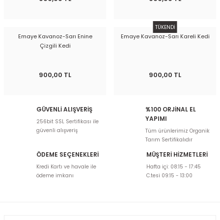
TÜKENDİ
Emaye Kavanoz-Sarı Enine
Emaye Kavanoz-Sarı Kareli Kedi
Çizgili Kedi
900,00 TL
900,00 TL
GÜVENLİ ALIŞVERİŞ
%100 ORJİNAL EL
YAPIMI
256bit SSL Sertifikası ile
güvenli alışveriş
Tüm ürünlerimiz Organik
Tarım Sertifikalıdır
ÖDEME SEÇENEKLERİ
MÜŞTERİ HİZMETLERİ
Kredi Kartı ve havale ile
Hafta içi: 08:15 - 17:45
ödeme imkanı
C.tesi 09:15 - 13:00