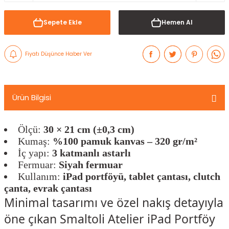
Sepete Ekle
Hemen Al
Fiyatı Düşünce Haber Ver
Ürün Bilgisi
Ölçü:
30 × 21 cm (±0,3 cm)
Kumaş:
%100 pamuk kanvas – 320 gr/m²
İç yapı:
3 katmanlı astarlı
Fermuar:
Siyah fermuar
Kullanım:
iPad portföyü, tablet çantası, clutch
çanta, evrak çantası
Minimal tasarımı ve özel nakış detayıyla
öne çıkan Smaltoli Atelier iPad Portföy