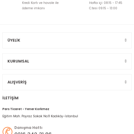
Kredi Kartı ve havale ile
Hafta içi: 08:15 - 17:45
Ürün açıklamasında eksik bilgiler bulunuyor.
ödeme imkanı
C.tesi 09:15 - 13:00
Ürün bilgilerinde hatalar bulunuyor.
Ürün fiyatı diğer sitelerden daha pahalı.
Bu ürüne benzer farklı alternatifler olmalı.
ÜYELIK
KURUMSAL
Gönder
ALIŞVERIŞ
İLETİŞİM
Pars Ticaret - Yener Korkmaz
Eğitim Mah. Poyraz Sokak No:11 Kadıköy-İstanbul
Danışma Hattı