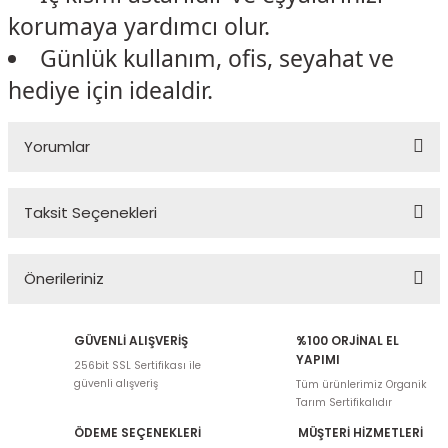
korumaya yardımcı olur.
Günlük kullanım, ofis, seyahat ve
hediye için idealdir.
Yorumlar
Taksit Seçenekleri
Bu ürüne ilk yorumu siz yapın!
Önerileriniz
Yorum Yaz
Bu ürünün fiyat bilgisi, resim, ürün açıklamalarında ve diğer
GÜVENLİ ALIŞVERİŞ
%100 ORJİNAL EL
konularda yetersiz gördüğünüz noktaları öneri formunu kullanarak
YAPIMI
256bit SSL Sertifikası ile
tarafımıza iletebilirsiniz.
güvenli alışveriş
Tüm ürünlerimiz Organik
Görüş ve önerileriniz için teşekkür ederiz.
Tarım Sertifikalıdır
ÖDEME SEÇENEKLERİ
MÜŞTERİ HİZMETLERİ
Ürün resmi kalitesiz, bozuk veya görüntülenemiyor.