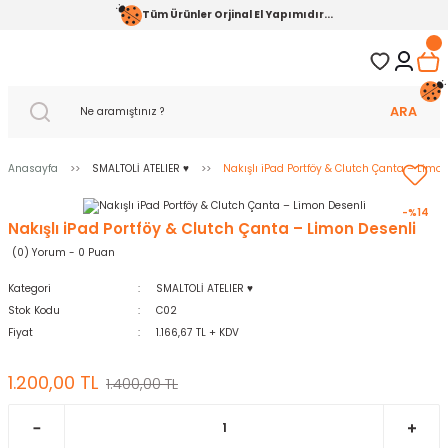
Tüm Ürünler Orjinal El Yapımıdır...
ARA
Anasayfa
SMALTOLİ ATELIER ♥️
Nakışlı iPad Portföy & Clutch Çanta – Limo
-%14
Nakışlı iPad Portföy & Clutch Çanta – Limon Desenli
(0) Yorum - 0 Puan
Kategori
SMALTOLİ ATELIER ♥️
Stok Kodu
C02
Fiyat
1.166,67 TL + KDV
1.200,00 TL
1.400,00 TL