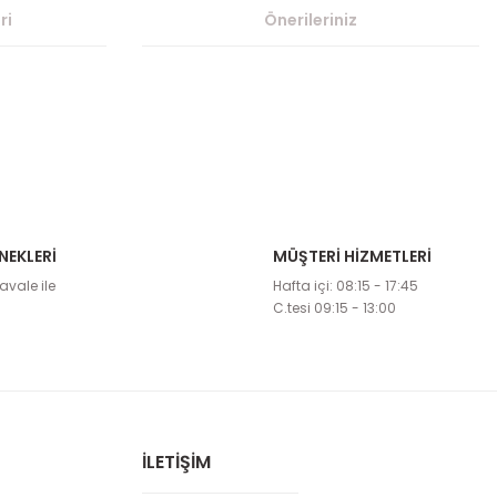
ri
Önerileriniz
NEKLERİ
MÜŞTERİ HİZMETLERİ
etebilirsiniz.
avale ile
Hafta içi: 08:15 - 17:45
C.tesi 09:15 - 13:00
İLETİŞİM