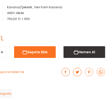
Kavanoz/Şekerlik
,
Yeni Form Kavanoz
495Y-MKAK
750,00 TL + KDV
TL
Sepete Ekle
Hemen Al
Düşünce Haber Ver
Kargoda