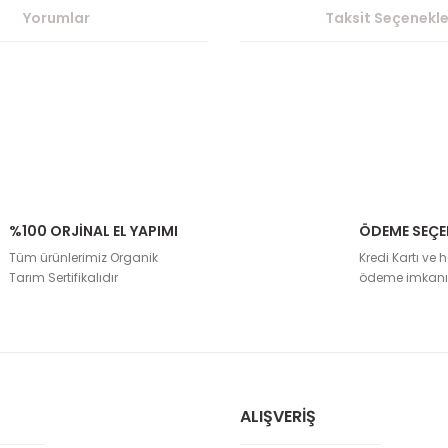
Yorumlar
Taksit Seçenekle
%100 ORJİNAL EL YAPIMI
ÖDEME SEÇE
rda yetersiz gördüğünüz noktaları öneri formunu kullanarak tarafımıza il
Tüm ürünlerimiz Organik
Kredi Kartı ve h
Bu ürüne ilk yorumu siz yapın!
Tarım Sertifikalıdır
ödeme imkanı
Yorum Yaz
ALIŞVERIŞ