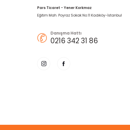
Pars Ticaret - Yener Korkmaz
Eğitim Mah. Poyraz Sokak No:11 Kadıköy-İstanbul
Danışma Hattı
0216 342 31 86