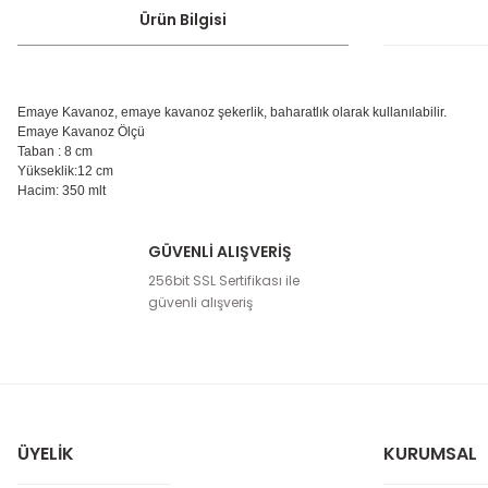
Ürün Bilgisi
Emaye Kavanoz, emaye kavanoz şekerlik, baharatlık olarak kullanılabilir.
Emaye Kavanoz Ölçü
Taban : 8 cm
Yükseklik:12 cm
Hacim: 350 mlt
GÜVENLİ ALIŞVERİŞ
Bu ürünün fiyat bilgisi, resim, ürün açıklamalarında ve diğer konula
256bit SSL Sertifikası ile
Görüş ve önerileriniz için teşekkür ederiz.
güvenli alışveriş
Ürün resmi kalitesiz, bozuk veya görüntülenemiyor.
Ürün açıklamasında eksik bilgiler bulunuyor.
Ürün bilgilerinde hatalar bulunuyor.
Ürün fiyatı diğer sitelerden daha pahalı.
ÜYELIK
KURUMSAL
Bu ürüne benzer farklı alternatifler olmalı.