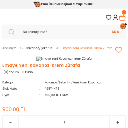
Tüm Ürünler Orjinal El Yapımıdır...
ARA
Anasayfa
Kavanoz/Şekerlik
Emaye Yeni Kavanoz-Krem Zürafa
Emaye Yeni Kavanoz-Krem Zürafa
(0) Yorum - 0 Puan
Kategori
Kavanoz/Şekerlik
,
Yeni Form Kavanoz
Stok Kodu
495Y-KRZ
Fiyat
750,00 TL + KDV
900,00 TL