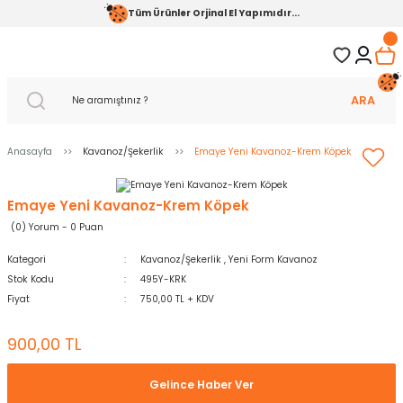
Tüm Ürünler Orjinal El Yapımıdır...
ARA
Anasayfa
Kavanoz/Şekerlik
Emaye Yeni Kavanoz-Krem Köpek
Emaye Yeni Kavanoz-Krem Köpek
(0) Yorum - 0 Puan
Kategori
Kavanoz/Şekerlik
,
Yeni Form Kavanoz
Stok Kodu
495Y-KRK
Fiyat
750,00 TL + KDV
900,00 TL
Gelince Haber Ver