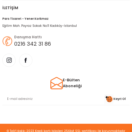
İLETİŞİM
Pars Ticaret - Yener Korkmaz
Eğitim Mah. Poyraz Sokak No:11 Kadıköy-İstanbul
Danışma Hattı
0216 342 31 86
E-Bülten
Aboneliği
Kayıt Ol
© Telif Hakkı 2023 Kredi kartı bilgileri 256bit SSL sertifikası ile korunmaktadır