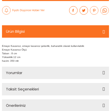
Fiyatı Düşünce Haber Ver
Ürün Bilgisi
Emaye Kavanoz, emaye kavanoz şekerlik, baharatlık olarak kullanılabilir.
Emaye Kavanoz Ölçü
Taban : 8 cm
Yükseklik:12 cm
hacim: 350 mlt
Yorumlar
Taksit Seçenekleri
Bu ürüne ilk yorumu siz yapın!
Önerileriniz
Yorum Yaz