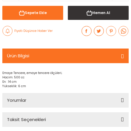
Sepete Ekle
Hemen Al
Fiyatı Düşünce Haber Ver
Ürün Bilgisi
Emaye Tencere, emaye tencere ölçüleri;
Hacim: 500 cc
En : 14 cm
Yükseklik: 6 cm
Yorumlar
Taksit Seçenekleri
Bu ürüne ilk yorumu siz yapın!