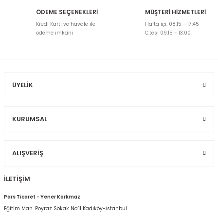
ÖDEME SEÇENEKLERİ
MÜŞTERİ HİZMETLERİ
Ürün resmi kalitesiz, bozuk veya görüntülenemiyor.
Kredi Kartı ve havale ile
Hafta içi: 08:15 - 17:45
Ürün açıklamasında eksik bilgiler bulunuyor.
ödeme imkanı
C.tesi 09:15 - 13:00
Ürün bilgilerinde hatalar bulunuyor.
Ürün fiyatı diğer sitelerden daha pahalı.
Bu ürüne benzer farklı alternatifler olmalı.
ÜYELIK
KURUMSAL
Gönder
ALIŞVERIŞ
İLETİŞİM
Pars Ticaret - Yener Korkmaz
Eğitim Mah. Poyraz Sokak No:11 Kadıköy-İstanbul