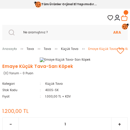
Tüm Ürünler Orjinal El Yapımıdır...
ARA
Anasayfa
Tava
Tava
Küçük Tava
Emaye Küçük Tava-Sarı Kö
Emaye Küçük Tava-Sarı Köpek
(0) Yorum - 0 Puan
Kategori
Küçük Tava
Stok Kodu
400S-SK
Fiyat
1.000,00 TL + KDV
1.200,00 TL