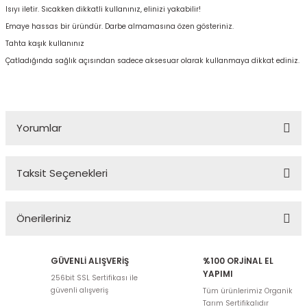
Isıyı iletir. Sıcakken dikkatli kullanınız, elinizi yakabilir!
Emaye hassas bir üründür. Darbe almamasına özen gösteriniz.
Tahta kaşık kullanınız
Çatladığında sağlık açısından sadece aksesuar olarak kullanmaya dikkat ediniz.
Yorumlar
Taksit Seçenekleri
Bu ürüne ilk yorumu siz yapın!
Önerileriniz
Yorum Yaz
Bu ürünün fiyat bilgisi, resim, ürün açıklamalarında ve diğer
GÜVENLİ ALIŞVERİŞ
%100 ORJİNAL EL
konularda yetersiz gördüğünüz noktaları öneri formunu kullanarak
YAPIMI
256bit SSL Sertifikası ile
tarafımıza iletebilirsiniz.
güvenli alışveriş
Tüm ürünlerimiz Organik
Görüş ve önerileriniz için teşekkür ederiz.
Tarım Sertifikalıdır