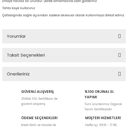
Emaye hassas bir üründür. Darbe almamasına özen gösteriniz.
Tahta kaşık kullanınız
Çatladığında sağlık açısından sadece aksesuar olarak kullanmaya dikkat ediniz.
Yorumlar
Taksit Seçenekleri
Bu ürüne ilk yorumu siz yapın!
Önerileriniz
Yorum Yaz
Bu ürünün fiyat bilgisi, resim, ürün açıklamalarında ve diğer
GÜVENLİ ALIŞVERİŞ
%100 ORJİNAL EL
konularda yetersiz gördüğünüz noktaları öneri formunu kullanarak
YAPIMI
256bit SSL Sertifikası ile
tarafımıza iletebilirsiniz.
güvenli alışveriş
Tüm ürünlerimiz Organik
Görüş ve önerileriniz için teşekkür ederiz.
Tarım Sertifikalıdır
ÖDEME SEÇENEKLERİ
MÜŞTERİ HİZMETLERİ
Ürün resmi kalitesiz, bozuk veya görüntülenemiyor.
Kredi Kartı ve havale ile
Hafta içi: 08:15 - 17:45