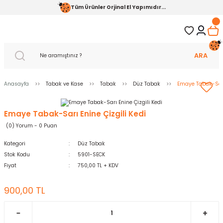
Tüm Ürünler Orjinal El Yapımıdır...
ARA
Anasayfa
Tabak ve Kase
Tabak
Düz Tabak
Emaye Tabak-Sarı 
Emaye Tabak-Sarı Enine Çizgili Kedi
(0) Yorum - 0 Puan
Kategori
Düz Tabak
Stok Kodu
5901-SECK
Fiyat
750,00 TL + KDV
900,00 TL