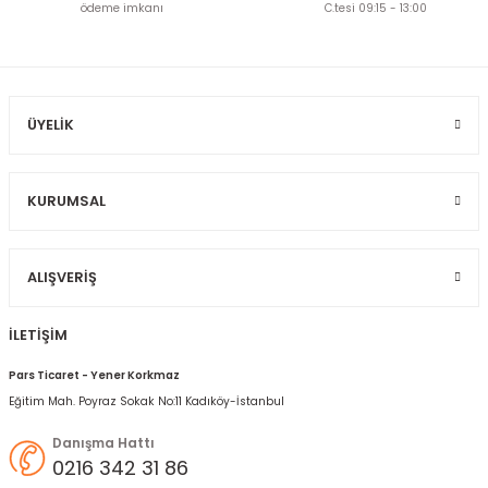
Ürün açıklamasında eksik bilgiler bulunuyor.
ödeme imkanı
C.tesi 09:15 - 13:00
Ürün bilgilerinde hatalar bulunuyor.
Ürün fiyatı diğer sitelerden daha pahalı.
Bu ürüne benzer farklı alternatifler olmalı.
ÜYELIK
KURUMSAL
Gönder
ALIŞVERIŞ
İLETİŞİM
Pars Ticaret - Yener Korkmaz
Eğitim Mah. Poyraz Sokak No:11 Kadıköy-İstanbul
Danışma Hattı
0216 342 31 86