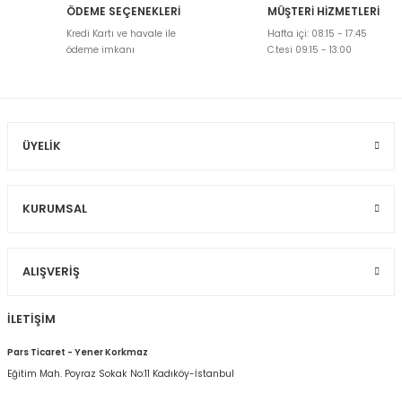
ÖDEME SEÇENEKLERİ
MÜŞTERİ HİZMETLERİ
Ürün resmi kalitesiz, bozuk veya görüntülenemiyor.
Kredi Kartı ve havale ile
Hafta içi: 08:15 - 17:45
Ürün açıklamasında eksik bilgiler bulunuyor.
ödeme imkanı
C.tesi 09:15 - 13:00
Ürün bilgilerinde hatalar bulunuyor.
Ürün fiyatı diğer sitelerden daha pahalı.
Bu ürüne benzer farklı alternatifler olmalı.
ÜYELIK
KURUMSAL
Gönder
ALIŞVERIŞ
İLETİŞİM
Pars Ticaret - Yener Korkmaz
Eğitim Mah. Poyraz Sokak No:11 Kadıköy-İstanbul