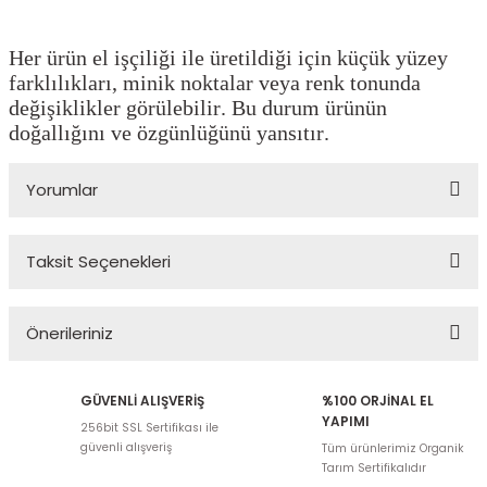
Her ürün el işçiliği ile üretildiği için küçük yüzey
farklılıkları, minik noktalar veya renk tonunda
değişiklikler görülebilir. Bu durum ürünün
doğallığını ve özgünlüğünü yansıtır.
Yorumlar
Taksit Seçenekleri
Bu ürüne ilk yorumu siz yapın!
Önerileriniz
Yorum Yaz
Bu ürünün fiyat bilgisi, resim, ürün açıklamalarında ve diğer
GÜVENLİ ALIŞVERİŞ
%100 ORJİNAL EL
konularda yetersiz gördüğünüz noktaları öneri formunu kullanarak
YAPIMI
256bit SSL Sertifikası ile
tarafımıza iletebilirsiniz.
güvenli alışveriş
Tüm ürünlerimiz Organik
Görüş ve önerileriniz için teşekkür ederiz.
Tarım Sertifikalıdır