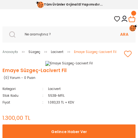
Tüm Ürünler Orjinal El Yapımıdır...
ARA
Anasayfa
Süzgeç
Lacivert
Emaye Süzgeç-Lacivert Fil
Emaye Süzgeç-Lacivert Fil
(0) Yorum - 0 Puan
Kategori
Lacivert
Stok Kodu
553B-MFİL
Fiyat
1.083,33 TL + KDV
1.300,00 TL
Gelince Haber Ver