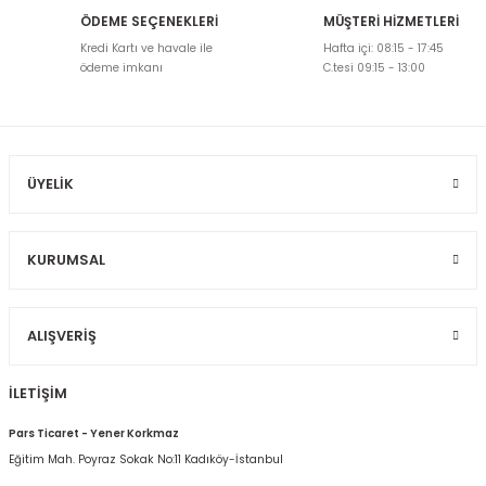
ÖDEME SEÇENEKLERİ
MÜŞTERİ HİZMETLERİ
Ürün resmi kalitesiz, bozuk veya görüntülenemiyor.
Kredi Kartı ve havale ile
Hafta içi: 08:15 - 17:45
Ürün açıklamasında eksik bilgiler bulunuyor.
ödeme imkanı
C.tesi 09:15 - 13:00
Ürün bilgilerinde hatalar bulunuyor.
Ürün fiyatı diğer sitelerden daha pahalı.
Bu ürüne benzer farklı alternatifler olmalı.
ÜYELIK
KURUMSAL
Gönder
ALIŞVERIŞ
İLETİŞİM
Pars Ticaret - Yener Korkmaz
Eğitim Mah. Poyraz Sokak No:11 Kadıköy-İstanbul