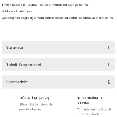
Emaye hassas bir üründür. Darbe almamasına özen gösteriniz.
Tahta kaşık kullanınız
Çatladığında sağlık açısından sadece aksesuar olarak kullanmaya dikkat ediniz.
Yorumlar
Taksit Seçenekleri
Bu ürüne ilk yorumu siz yapın!
Önerileriniz
Yorum Yaz
Bu ürünün fiyat bilgisi, resim, ürün açıklamalarında ve diğer
GÜVENLİ ALIŞVERİŞ
%100 ORJİNAL EL
konularda yetersiz gördüğünüz noktaları öneri formunu kullanarak
YAPIMI
256bit SSL Sertifikası ile
tarafımıza iletebilirsiniz.
güvenli alışveriş
Tüm ürünlerimiz Organik
Görüş ve önerileriniz için teşekkür ederiz.
Tarım Sertifikalıdır