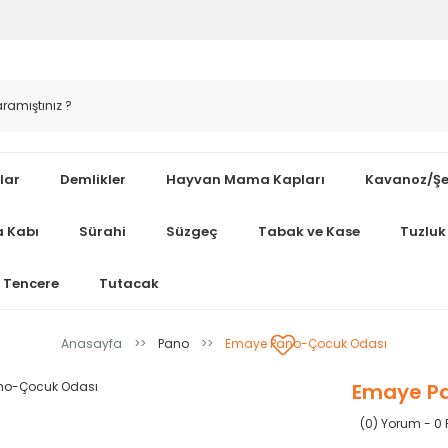
lar
Demlikler
Hayvan Mama Kapları
Kavanoz/Şe
 Kabı
Sürahi
Süzgeç
Tabak ve Kase
Tuzluk 
Tencere
Tutacak
Anasayfa
Pano
Emaye Pano-Çocuk Odası
Emaye P
(0) Yorum - 0