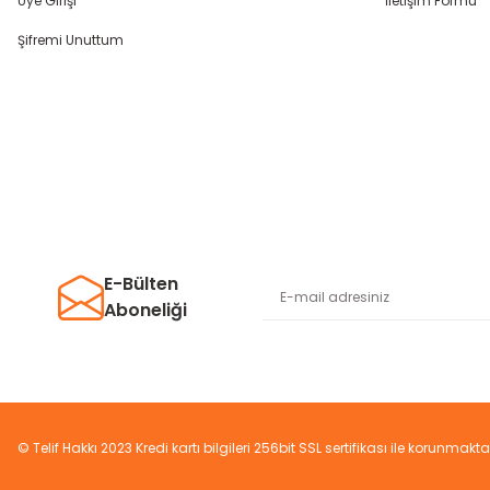
Üye Girişi
İletişim Formu
Şifremi Unuttum
E-Bülten
Aboneliği
© Telif Hakkı 2023 Kredi kartı bilgileri 256bit SSL sertifikası ile korunmakta