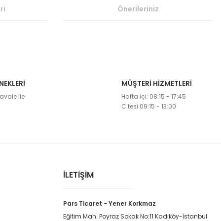
ri
Önerileriniz
NEKLERİ
MÜŞTERİ HİZMETLERİ
etebilirsiniz.
avale ile
Hafta içi: 08:15 - 17:45
C.tesi 09:15 - 13:00
İLETİŞİM
Pars Ticaret - Yener Korkmaz
Eğitim Mah. Poyraz Sokak No:11 Kadıköy-İstanbul