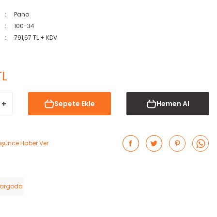
Pano
100-34
791,67 TL + KDV
TL
Sepete Ekle
Hemen Al
Düşünce Haber Ver
Kargoda