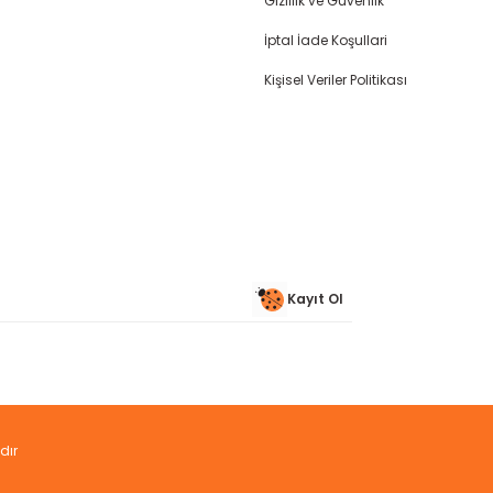
Gizlilik ve Güvenlik
İptal İade Koşullari
Gönder
Kişisel Veriler Politikası
Kayıt Ol
dır