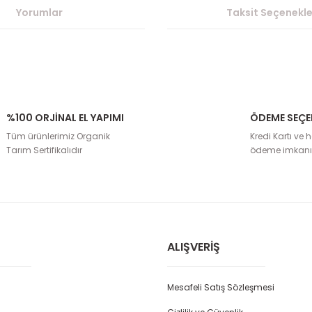
Yorumlar
Taksit Seçenekle
%100 ORJİNAL EL YAPIMI
ÖDEME SEÇE
rda yetersiz gördüğünüz noktaları öneri formunu kullanarak tarafımıza il
Tüm ürünlerimiz Organik
Kredi Kartı ve h
Bu ürüne ilk yorumu siz yapın!
Tarım Sertifikalıdır
ödeme imkanı
Yorum Yaz
ALIŞVERIŞ
Mesafeli Satış Sözleşmesi