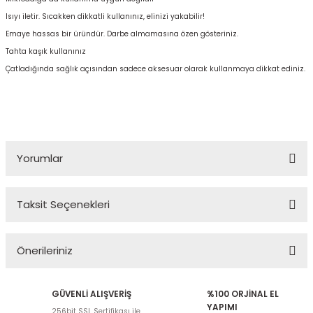
Isıyı iletir. Sıcakken dikkatli kullanınız, elinizi yakabilir!
Emaye hassas bir üründür. Darbe almamasına özen gösteriniz.
Tahta kaşık kullanınız
Çatladığında sağlık açısından sadece aksesuar olarak kullanmaya dikkat ediniz.
Yorumlar
Taksit Seçenekleri
Bu ürüne ilk yorumu siz yapın!
Önerileriniz
Yorum Yaz
Bu ürünün fiyat bilgisi, resim, ürün açıklamalarında ve diğer
GÜVENLİ ALIŞVERİŞ
%100 ORJİNAL EL
konularda yetersiz gördüğünüz noktaları öneri formunu kullanarak
YAPIMI
256bit SSL Sertifikası ile