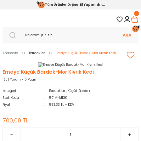
Tüm Ürünler Orjinal El Yapımıdır...
ARA
Anasayfa
Bardaklar
Emaye Küçük Bardak-Mor Kıvrık Kedi
Emaye Küçük Bardak-Mor Kıvrık Kedi
(0) Yorum - 0 Puan
Kategori
Bardaklar
,
Küçük Bardak
Stok Kodu
501M-MKIK
Fiyat
583,33 TL + KDV
700,00 TL