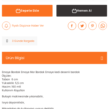
Sepete Ekle
Hemen Al
Fiyatı Düşünce Haber Ver
3 Günde Kargoda
Ürün Bilgisi
Emaye Bardak Emaye Mor Bardak Emaye kedi desenli bardak
Ölçüler;
Taban 6 cm
Yükseklik: 5,5 cm
Hacim: 160 mlt
Kullanım Koşulları
Bulaşık makinesinde yıkanabilir,
Isıya dayanıklıdır,
Mikrodalga da kullanıma uygun değildir