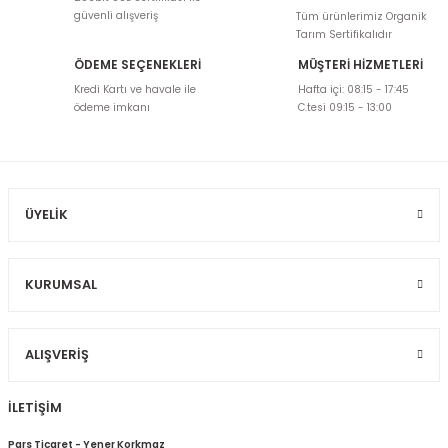
tarafımıza iletebilirsiniz.
güvenli alışveriş
Tüm ürünlerimiz Organik
Görüş ve önerileriniz için teşekkür ederiz.
Tarım Sertifikalıdır
ÖDEME SEÇENEKLERİ
MÜŞTERİ HİZMETLERİ
Ürün resmi kalitesiz, bozuk veya görüntülenemiyor.
Kredi Kartı ve havale ile
Hafta içi: 08:15 - 17:45
Ürün açıklamasında eksik bilgiler bulunuyor.
ödeme imkanı
C.tesi 09:15 - 13:00
Ürün bilgilerinde hatalar bulunuyor.
Ürün fiyatı diğer sitelerden daha pahalı.
Bu ürüne benzer farklı alternatifler olmalı.
ÜYELIK
KURUMSAL
Gönder
ALIŞVERIŞ
İLETİŞİM
Pars Ticaret - Yener Korkmaz