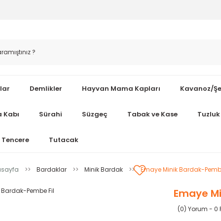
lar
Demlikler
Hayvan Mama Kapları
Kavanoz/Şe
 Kabı
Sürahi
Süzgeç
Tabak ve Kase
Tuzluk 
Tencere
Tutacak
sayfa
Bardaklar
Minik Bardak
Emaye Minik Bardak-Pembe
Emaye Mi
(0) Yorum - 0