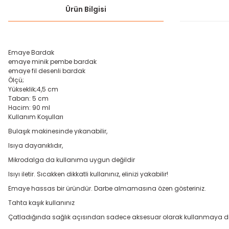
Ürün Bilgisi
Emaye Bardak
emaye minik pembe bardak
emaye fil desenli bardak
Ölçü;
Yükseklik;4,5 cm
Taban: 5 cm
Hacim: 90 ml
Kullanım Koşulları
Bulaşık makinesinde yıkanabilir,
Isıya dayanıklıdır,
Mikrodalga da kullanıma uygun değildir
Isıyı iletir. Sıcakken dikkatli kullanınız, elinizi yakabilir!
Emaye hassas bir üründür. Darbe almamasına özen gösteriniz.
Tahta kaşık kullanınız
Çatladığında sağlık açısından sadece aksesuar olarak kullanmaya dik