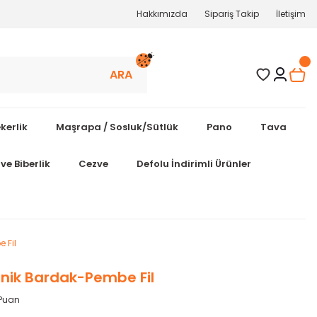
Hakkımızda
Sipariş Takip
İletişim
ARA
kerlik
Maşrapa / Sosluk/Sütlük
Pano
Tava
ve Biberlik
Cezve
Defolu İndirimli Ürünler
 Fil
nik Bardak-Pembe Fil
 Puan