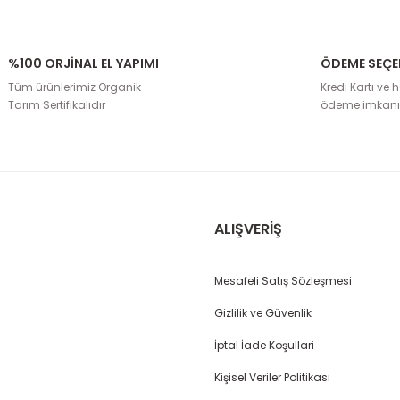
%100 ORJİNAL EL YAPIMI
ÖDEME SEÇE
rda yetersiz gördüğünüz noktaları öneri formunu kullanarak tarafımıza il
Tüm ürünlerimiz Organik
Kredi Kartı ve h
Bu ürüne ilk yorumu siz yapın!
Tarım Sertifikalıdır
ödeme imkanı
Yorum Yaz
ALIŞVERIŞ
Mesafeli Satış Sözleşmesi
Gizlilik ve Güvenlik
İptal İade Koşullari
Gönder
Kişisel Veriler Politikası