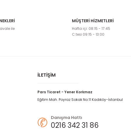
NEKLERİ
MÜŞTERİ HİZMETLERİ
etebilirsiniz.
avale ile
Hafta içi: 08:15 - 17:45
C.tesi 09:15 - 13:00
İLETİŞİM
Pars Ticaret - Yener Korkmaz
Eğitim Mah. Poyraz Sokak No:11 Kadıköy-İstanbul
Danışma Hattı
0216 342 31 86