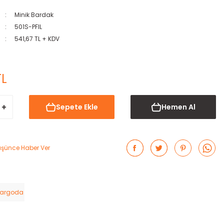
Minik Bardak
501S-PFIL
541,67 TL + KDV
TL
Sepete Ekle
Hemen Al
Düşünce Haber Ver
Kargoda