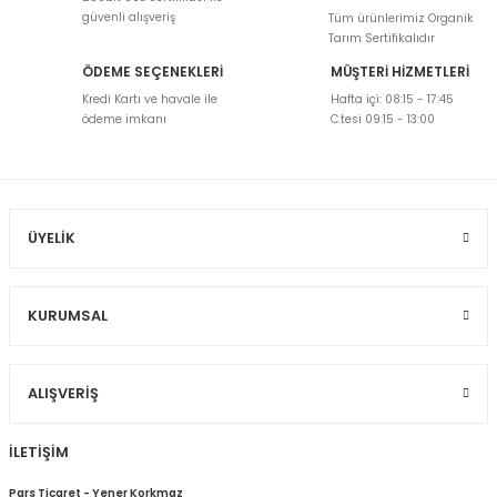
tarafımıza iletebilirsiniz.
güvenli alışveriş
Tüm ürünlerimiz Organik
Görüş ve önerileriniz için teşekkür ederiz.
Tarım Sertifikalıdır
ÖDEME SEÇENEKLERİ
MÜŞTERİ HİZMETLERİ
Ürün resmi kalitesiz, bozuk veya görüntülenemiyor.
Kredi Kartı ve havale ile
Hafta içi: 08:15 - 17:45
Ürün açıklamasında eksik bilgiler bulunuyor.
ödeme imkanı
C.tesi 09:15 - 13:00
Ürün bilgilerinde hatalar bulunuyor.
Ürün fiyatı diğer sitelerden daha pahalı.
Bu ürüne benzer farklı alternatifler olmalı.
ÜYELIK
KURUMSAL
Gönder
ALIŞVERIŞ
İLETİŞİM
Pars Ticaret - Yener Korkmaz