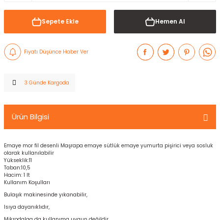
Sepete Ekle
Hemen Al
Fiyatı Düşünce Haber Ver
3 Günde Kargoda
Ürün Bilgisi
Emaye mor fil desenli Maşrapa emaye sütlük emaye yumurta pişirici veya sosluk
olarak kullanılabilir
Yükseklik:11
Taban:10,5
Hacim: 1 lt
Kullanım Koşulları
Bulaşık makinesinde yıkanabilir,
Isıya dayanıklıdır,
Mikrodalga da kullanıma uygun değildir