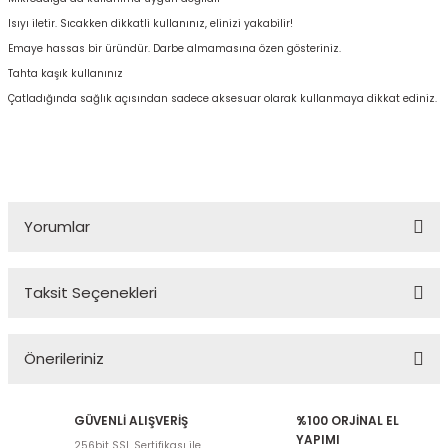
Isıyı iletir. Sıcakken dikkatli kullanınız, elinizi yakabilir!
Emaye hassas bir üründür. Darbe almamasına özen gösteriniz.
Tahta kaşık kullanınız
Çatladığında sağlık açısından sadece aksesuar olarak kullanmaya dikkat ediniz.
Yorumlar
Taksit Seçenekleri
Bu ürüne ilk yorumu siz yapın!
Önerileriniz
Yorum Yaz
Bu ürünün fiyat bilgisi, resim, ürün açıklamalarında ve diğer
GÜVENLİ ALIŞVERİŞ
%100 ORJİNAL EL
konularda yetersiz gördüğünüz noktaları öneri formunu kullanarak
YAPIMI
256bit SSL Sertifikası ile