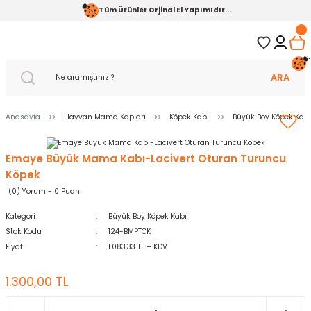
Tüm Ürünler Orjinal El Yapımıdır...
ARA
Anasayfa
Hayvan Mama Kapları
Köpek Kabı
Büyük Boy Köpek Kabı
Emaye Büyük Mama Kabı-Lacivert Oturan Turuncu
Köpek
(0) Yorum - 0 Puan
Kategori
Büyük Boy Köpek Kabı
Stok Kodu
124-BMPTCK
Fiyat
1.083,33 TL + KDV
1.300,00 TL