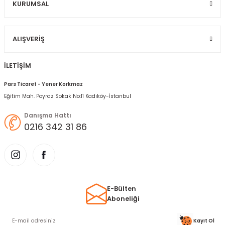
KURUMSAL
Gönder
ALIŞVERIŞ
İLETİŞİM
Pars Ticaret - Yener Korkmaz
Eğitim Mah. Poyraz Sokak No:11 Kadıköy-İstanbul
Danışma Hattı
0216 342 31 86
E-Bülten
Aboneliği
Kayıt Ol