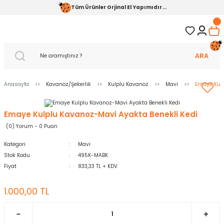
Tüm Ürünler Orjinal El Yapımıdır...
ARA
Anasayfa
Kavanoz/Şekerlik
Kulplu Kavanoz
Mavi
Emaye Kulp
Emaye Kulplu Kavanoz-Mavi Ayakta Benekli Kedi
(0) Yorum - 0 Puan
Kategori
Mavi
Stok Kodu
495K-MABK
Fiyat
833,33 TL + KDV
1.000,00 TL