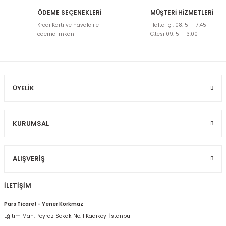
ÖDEME SEÇENEKLERİ
MÜŞTERİ HİZMETLERİ
Ürün resmi kalitesiz, bozuk veya görüntülenemiyor.
Kredi Kartı ve havale ile
Hafta içi: 08:15 - 17:45
Ürün açıklamasında eksik bilgiler bulunuyor.
ödeme imkanı
C.tesi 09:15 - 13:00
Ürün bilgilerinde hatalar bulunuyor.
Ürün fiyatı diğer sitelerden daha pahalı.
Bu ürüne benzer farklı alternatifler olmalı.
ÜYELIK
KURUMSAL
Gönder
ALIŞVERIŞ
İLETİŞİM
Pars Ticaret - Yener Korkmaz
Eğitim Mah. Poyraz Sokak No:11 Kadıköy-İstanbul