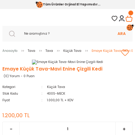
Tüm Ürünler Orjinal El Yapımıdır...
ARA
Anasayfa
Tava
Tava
Küçük Tava
Emaye Küçük Tava-Mavi Enin
Emaye Küçük Tava-Mavi Enine Çizgili Kedi
(0) Yorum - 0 Puan
Kategori
Küçük Tava
Stok Kodu
400S-MECK
Fiyat
1.000,00 TL + KDV
1.200,00 TL