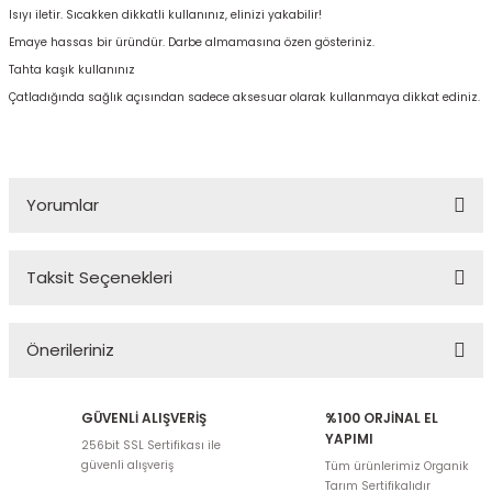
Isıyı iletir. Sıcakken dikkatli kullanınız, elinizi yakabilir!
Emaye hassas bir üründür. Darbe almamasına özen gösteriniz.
Tahta kaşık kullanınız
Çatladığında sağlık açısından sadece aksesuar olarak kullanmaya dikkat ediniz.
Yorumlar
Taksit Seçenekleri
Bu ürüne ilk yorumu siz yapın!
Önerileriniz
Yorum Yaz
Bu ürünün fiyat bilgisi, resim, ürün açıklamalarında ve diğer
GÜVENLİ ALIŞVERİŞ
%100 ORJİNAL EL
konularda yetersiz gördüğünüz noktaları öneri formunu kullanarak
YAPIMI
256bit SSL Sertifikası ile
tarafımıza iletebilirsiniz.
güvenli alışveriş
Tüm ürünlerimiz Organik
Görüş ve önerileriniz için teşekkür ederiz.
Tarım Sertifikalıdır