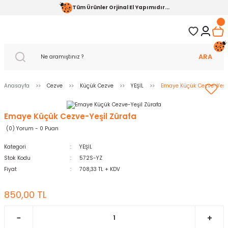
Tüm Ürünler Orjinal El Yapımıdır...
ARA
Anasayfa
Cezve
Küçük Cezve
YEŞİL
Emaye Küçük Cezve-Yeşil
Emaye Küçük Cezve-Yeşil Zürafa
(0) Yorum - 0 Puan
Kategori
YEŞİL
Stok Kodu
572S-YZ
Fiyat
708,33 TL + KDV
850,00 TL