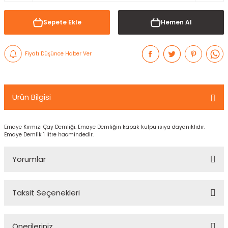
Sepete Ekle
Hemen Al
Fiyatı Düşünce Haber Ver
Ürün Bilgisi
Emaye Kırmızı Çay Demliği. Emaye Demliğin kapak kulpu ısıya dayanıklıdır.
Emaye Demlik 1 litre hacmindedir.
Yorumlar
Taksit Seçenekleri
Bu ürüne ilk yorumu siz yapın!
Önerileriniz