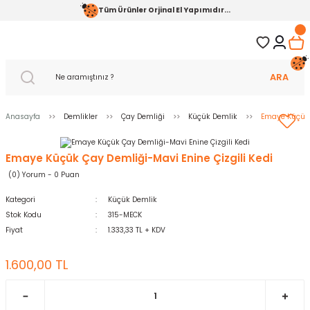
Tüm Ürünler Orjinal El Yapımıdır...
ARA
Anasayfa
Demlikler
Çay Demliği
Küçük Demlik
Emaye Küçük 
Emaye Küçük Çay Demliği-Mavi Enine Çizgili Kedi
(0) Yorum - 0 Puan
Kategori
Küçük Demlik
Stok Kodu
315-MECK
Fiyat
1.333,33 TL + KDV
1.600,00 TL