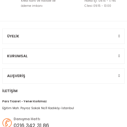
Kredi Kartı ve havale ile
Hafta içi: 08:15 - 17:45
Ürün açıklamasında eksik bilgiler bulunuyor.
ödeme imkanı
C.tesi 09:15 - 13:00
Ürün bilgilerinde hatalar bulunuyor.
Ürün fiyatı diğer sitelerden daha pahalı.
Bu ürüne benzer farklı alternatifler olmalı.
ÜYELIK
KURUMSAL
Gönder
ALIŞVERIŞ
İLETİŞİM
Pars Ticaret - Yener Korkmaz
Eğitim Mah. Poyraz Sokak No:11 Kadıköy-İstanbul
Danışma Hattı
0216 342 31 86