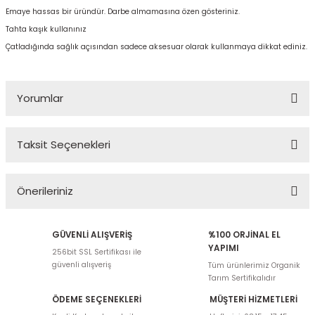
Emaye hassas bir üründür. Darbe almamasına özen gösteriniz.
Tahta kaşık kullanınız
Çatladığında sağlık açısından sadece aksesuar olarak kullanmaya dikkat ediniz.
Yorumlar
Taksit Seçenekleri
Bu ürüne ilk yorumu siz yapın!
Önerileriniz
Yorum Yaz
Bu ürünün fiyat bilgisi, resim, ürün açıklamalarında ve diğer
GÜVENLİ ALIŞVERİŞ
%100 ORJİNAL EL
konularda yetersiz gördüğünüz noktaları öneri formunu kullanarak
YAPIMI
256bit SSL Sertifikası ile
tarafımıza iletebilirsiniz.
güvenli alışveriş
Tüm ürünlerimiz Organik
Görüş ve önerileriniz için teşekkür ederiz.
Tarım Sertifikalıdır
ÖDEME SEÇENEKLERİ
MÜŞTERİ HİZMETLERİ
Ürün resmi kalitesiz, bozuk veya görüntülenemiyor.