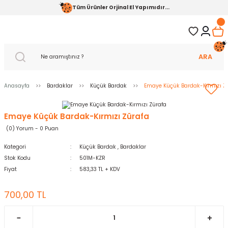
Tüm Ürünler Orjinal El Yapımıdır...
ARA
Anasayfa
Bardaklar
Küçük Bardak
Emaye Küçük Bardak-Kırmızı Z
Emaye Küçük Bardak-Kırmızı Zürafa
(0) Yorum - 0 Puan
Kategori
Küçük Bardak
,
Bardaklar
Stok Kodu
501M-KZR
Fiyat
583,33 TL + KDV
700,00 TL