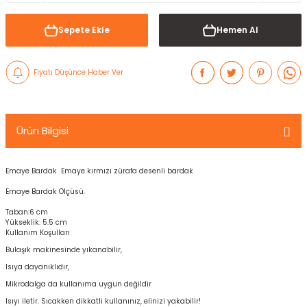
Sepete Ekle
Hemen Al
Fiyatı Düşünce Haber Ver
Ürün Bilgisi
Emaye Bardak Emaye kırmızı zürafa desenli bardak
Emaye Bardak Ölçüsü.
Taban:6 cm
Yükseklik: 5.5 cm
Kullanım Koşulları
Bulaşık makinesinde yıkanabilir,
Isıya dayanıklıdır,
Mikrodalga da kullanıma uygun değildir
Isıyı iletir. Sıcakken dikkatli kullanınız, elinizi yakabilir!