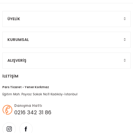
Ürün fiyatı diğer sitelerden daha pahalı.
Bu ürüne benzer farklı alternatifler olmalı.
ÜYELIK
KURUMSAL
Gönder
ALIŞVERIŞ
İLETİŞİM
Pars Ticaret - Yener Korkmaz
Eğitim Mah. Poyraz Sokak No:11 Kadıköy-İstanbul
Danışma Hattı
0216 342 31 86