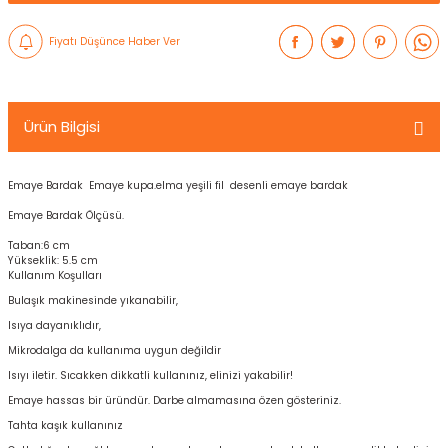
Fiyatı Düşünce Haber Ver
Ürün Bilgisi
Emaye Bardak Emaye kupa.elma yeşili fil desenli emaye bardak
Emaye Bardak Ölçüsü.
Taban:6 cm
Yükseklik: 5.5 cm
Kullanım Koşulları
Bulaşık makinesinde yıkanabilir,
Isıya dayanıklıdır,
Mikrodalga da kullanıma uygun değildir
Isıyı iletir. Sıcakken dikkatli kullanınız, elinizi yakabilir!
Emaye hassas bir üründür. Darbe almamasına özen gösteriniz.
Tahta kaşık kullanınız