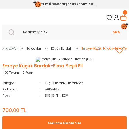
Tüm Ürünler Orjinal El Yapımıdır...
ARA
Anasayfa
Bardaklar
Küçük Bardak
Emaye Küçük Bardak-Elma Yeşili
Emaye Küçük Bardak-Elma Yeşili Fil
(0) Yorum - 0 Puan
Kategori
Küçük Bardak
,
Bardaklar
Stok Kodu
501M-EYFIL
Fiyat
583,33 TL + KDV
700,00 TL
Gelince Haber Ver