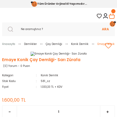
Tüm Ürünler Orjinal El Yapımıdır...
ARA
Anasayfa
Demlikler
Çay Demliği
Konik Demlik
Emaye Konik Ç
Emaye Konik Çay Demliği- Sarı Zürafa
(0) Yorum - 0 Puan
Kategori
Konik Demlik
Stok Kodu
581_sz
Fiyat
1.333,33 TL + KDV
1.600,00 TL