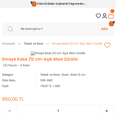
Tüm Ürünler Orjinal El Yapımıdır...
ARA
Anasayfa
Tabak ve Kase
Emaye Kase /12 cm-Açık Mavi Zürafa
Emaye Kase /12 cm-Açık Mavi Zürafa
(0) Yorum - 0 Puan
Kategori
Tabak ve Kase
,
Kase
,
Kase 12 cm
Stok Kodu
511K-AMZ
Fiyat
791,67 TL + KDV
950,00 TL