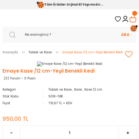
Tüm Ürünler Orjinal El Yapımıdır...
ARA
Anasayfa
Tabak ve Kase
Emaye Kase /12 cm-Yeşil Benekli Kedi
Emaye Kase /12 cm-Yeşil Benekli Kedi
(0) Yorum - 0 Puan
Kategori
Tabak ve Kase
,
Kase
,
Kase 12 cm
Stok Kodu
501K-YBK
Fiyat
791,67 TL + KDV
950,00 TL