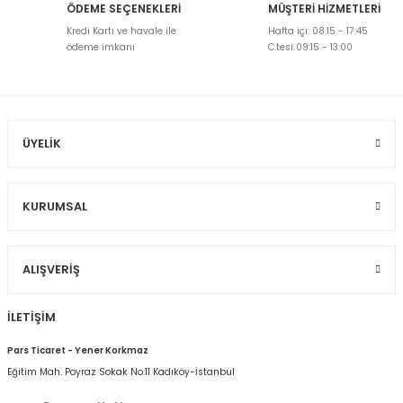
ÖDEME SEÇENEKLERİ
MÜŞTERİ HİZMETLERİ
Ürün resmi kalitesiz, bozuk veya görüntülenemiyor.
Kredi Kartı ve havale ile
Hafta içi: 08:15 - 17:45
Ürün açıklamasında eksik bilgiler bulunuyor.
ödeme imkanı
C.tesi 09:15 - 13:00
Ürün bilgilerinde hatalar bulunuyor.
Ürün fiyatı diğer sitelerden daha pahalı.
Bu ürüne benzer farklı alternatifler olmalı.
ÜYELIK
KURUMSAL
Gönder
ALIŞVERIŞ
İLETİŞİM
Pars Ticaret - Yener Korkmaz
Eğitim Mah. Poyraz Sokak No:11 Kadıköy-İstanbul