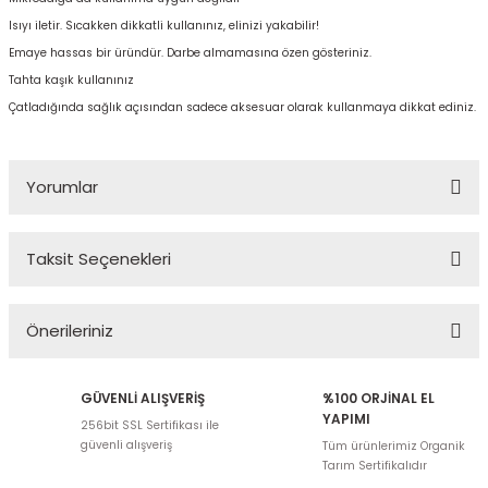
Isıyı iletir. Sıcakken dikkatli kullanınız, elinizi yakabilir!
Emaye hassas bir üründür. Darbe almamasına özen gösteriniz.
Tahta kaşık kullanınız
Çatladığında sağlık açısından sadece aksesuar olarak kullanmaya dikkat ediniz.
Yorumlar
Taksit Seçenekleri
Bu ürüne ilk yorumu siz yapın!
Önerileriniz
Yorum Yaz
Bu ürünün fiyat bilgisi, resim, ürün açıklamalarında ve diğer
GÜVENLİ ALIŞVERİŞ
%100 ORJİNAL EL
konularda yetersiz gördüğünüz noktaları öneri formunu kullanarak
YAPIMI
256bit SSL Sertifikası ile
tarafımıza iletebilirsiniz.
güvenli alışveriş
Tüm ürünlerimiz Organik
Görüş ve önerileriniz için teşekkür ederiz.
Tarım Sertifikalıdır