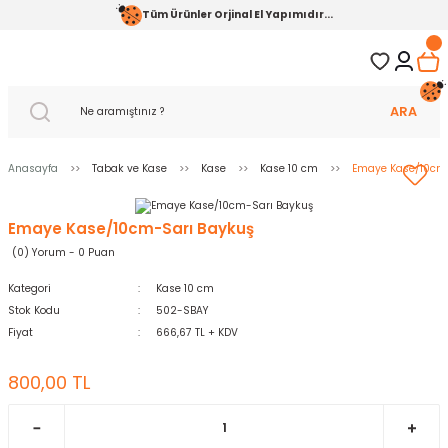
Tüm Ürünler Orjinal El Yapımıdır...
ARA
Anasayfa
Tabak ve Kase
Kase
Kase 10 cm
Emaye Kase/10cm-
Emaye Kase/10cm-Sarı Baykuş
(0) Yorum - 0 Puan
Kategori
Kase 10 cm
Stok Kodu
502-SBAY
Fiyat
666,67 TL + KDV
800,00 TL