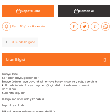
Sepete Ekle
Hemen Al
Fiyatı Düşünce Haber Ver
3 Günde Kargoda
Ürün Bilgisi
Emaye Kase
Sarı üzeri baykuş desenlidir
Emaye ürünler ısıya dayanıklıdır emaye kaseyi sıcak ve y soğuk serviste
kullanabilirsiniz. Emaye ısıyı ilettiği için dikkatli kullanmak gerekir
Çap: 10 cm
Kullanım Koşulları
Bulaşık makinesinde yıkanabilir,
Isıya dayanıklıdır,
Mikrodalga da kullanıma uygun değildir