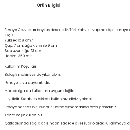
Ürün Bilgisi
Emaye Cezve sarı baykuş desenlidir, Türk Kahvesi yapmak için emaye cez
Ölçü;
Yükseklik: 8 cm7
Çap: 7 cm, ağız kısmı ile 9 cm
Sap uzunluğu: 13 cm
Hacim: 350 mlt
Kullanım Koşulları
Bulaşık makinesinde yıkanabilir,
Emaye Isıya dayanıklıdır,
Mikrodalga da kullanıma uygun değildir
Isıyı iletir. Sıcakken dikkatli kullanınız, elinizi yakabilir!
Emaye hassas bir üründür. Darbe almamasına özen gösteriniz.
Tahta kaşık kullanınız
Çatladığında sağlık açısından sadece aksesuar olarak kullanmaya dik