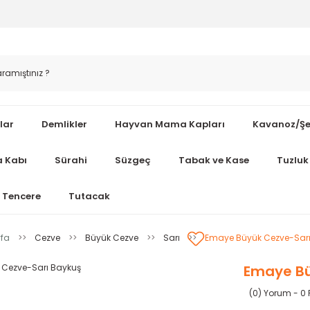
lar
Demlikler
Hayvan Mama Kapları
Kavanoz/Şe
 Kabı
Sürahi
Süzgeç
Tabak ve Kase
Tuzluk 
Tencere
Tutacak
fa
Cezve
Büyük Cezve
Sarı
Emaye Büyük Cezve-Sarı
Emaye Bü
(0) Yorum - 0