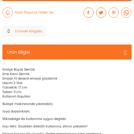
Fiyatı Düşünce Haber Ver
3 Günde Kargoda
Ürün Bilgisi
Emaye Büyük Demlik
Eme Krem Demlik
Emaye Fil desenli emaye çaydanlık
Hacim:2 litre
Yükseklik: 17 cm
Taban: 11 cm
Kullanım Koşulları
Bulaşık makinesinde yıkanabilir,
Isıya dayanıklıdır,
Mikrodalga da kullanıma uygun değildir
Isıyı iletir. Sıcakken dikkatli kullanınız, elinizi yakabilir!
Emaye hassas bir üründür. Darbe almamasına özen gösteriniz.