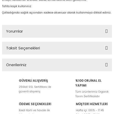
Tahta kaşık kullanınız
Çatladığında sağlık açısından sadece aksesuar olarak kullanmaya dikkat ediniz.
Yorumlar
Taksit Seçenekleri
Bu ürüne ilk yorumu siz yapın!
Önerileriniz
Yorum Yaz
Bu ürünün fiyat bilgisi, resim, ürün açıklamalarında ve diğer
GÜVENLİ ALIŞVERİŞ
%100 ORJİNAL EL
konularda yetersiz gördüğünüz noktaları öneri formunu kullanarak
YAPIMI
256bit SSL Sertifikası ile
tarafımıza iletebilirsiniz.
güvenli alışveriş
Tüm ürünlerimiz Organik
Görüş ve önerileriniz için teşekkür ederiz.
Tarım Sertifikalıdır
ÖDEME SEÇENEKLERİ
MÜŞTERİ HİZMETLERİ
Ürün resmi kalitesiz, bozuk veya görüntülenemiyor.
Kredi Kartı ve havale ile
Hafta içi: 08:15 - 17:45