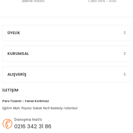
Ürün açıklamasında eksik bilgiler bulunuyor.
ödeme imkanı
C.tesi 09:15 - 13:00
Ürün bilgilerinde hatalar bulunuyor.
Ürün fiyatı diğer sitelerden daha pahalı.
Bu ürüne benzer farklı alternatifler olmalı.
ÜYELIK
KURUMSAL
Gönder
ALIŞVERIŞ
İLETİŞİM
Pars Ticaret - Yener Korkmaz
Eğitim Mah. Poyraz Sokak No:11 Kadıköy-İstanbul
Danışma Hattı
0216 342 31 86