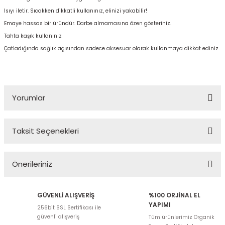
Isıyı iletir. Sıcakken dikkatli kullanınız, elinizi yakabilir!
Emaye hassas bir üründür. Darbe almamasına özen gösteriniz.
Tahta kaşık kullanınız
Çatladığında sağlık açısından sadece aksesuar olarak kullanmaya dikkat ediniz.
Yorumlar
Taksit Seçenekleri
Bu ürüne ilk yorumu siz yapın!
Önerileriniz
Yorum Yaz
Bu ürünün fiyat bilgisi, resim, ürün açıklamalarında ve diğer
GÜVENLİ ALIŞVERİŞ
%100 ORJİNAL EL
konularda yetersiz gördüğünüz noktaları öneri formunu kullanarak
YAPIMI
256bit SSL Sertifikası ile
tarafımıza iletebilirsiniz.
güvenli alışveriş
Tüm ürünlerimiz Organik
Görüş ve önerileriniz için teşekkür ederiz.