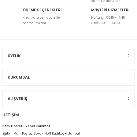
Tarım Sertifikalıdır
ÖDEME SEÇENEKLERİ
MÜŞTERİ HİZMETLERİ
Ürün resmi kalitesiz, bozuk veya görüntülenemiyor.
Kredi Kartı ve havale ile
Hafta içi: 08:15 - 17:45
Ürün açıklamasında eksik bilgiler bulunuyor.
ödeme imkanı
C.tesi 09:15 - 13:00
Ürün bilgilerinde hatalar bulunuyor.
Ürün fiyatı diğer sitelerden daha pahalı.
Bu ürüne benzer farklı alternatifler olmalı.
ÜYELIK
KURUMSAL
Gönder
ALIŞVERIŞ
İLETİŞİM
Pars Ticaret - Yener Korkmaz
Eğitim Mah. Poyraz Sokak No:11 Kadıköy-İstanbul