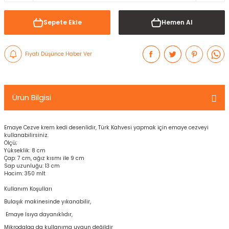
Sepete Ekle
Hemen Al
Fiyatı Düşünce Haber Ver
Ürün Bilgisi
Emaye Cezve krem kedi desenlidir, Türk Kahvesi yapmak için emaye cezveyi
kullanabilirsiniz.
Ölçü;
Yükseklik: 8 cm
Çap: 7 cm, ağız kısmı ile 9 cm
Sap uzunluğu: 13 cm
Hacim: 350 mlt
Kullanım Koşulları
Bulaşık makinesinde yıkanabilir,
Emaye Isıya dayanıklıdır,
Mikrodalga da kullanıma uygun değildir