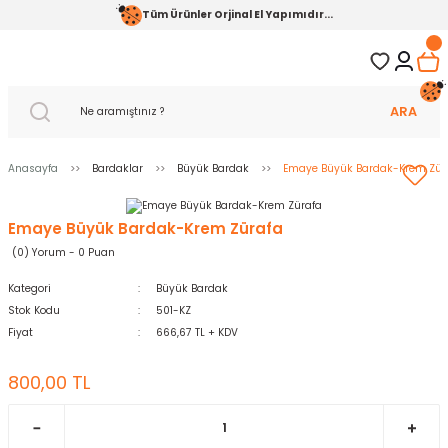
Tüm Ürünler Orjinal El Yapımıdır...
ARA
Anasayfa
Bardaklar
Büyük Bardak
Emaye Büyük Bardak-Krem Zür
Emaye Büyük Bardak-Krem Zürafa
(0) Yorum - 0 Puan
Kategori
Büyük Bardak
Stok Kodu
501-KZ
Fiyat
666,67 TL + KDV
800,00 TL