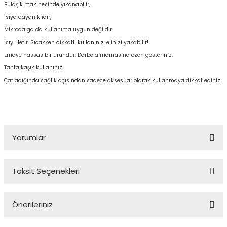
Bulaşık makinesinde yıkanabilir,
Isıya dayanıklıdır,
Mikrodalga da kullanıma uygun değildir
Isıyı iletir. Sıcakken dikkatli kullanınız, elinizi yakabilir!
Emaye hassas bir üründür. Darbe almamasına özen gösteriniz.
Tahta kaşık kullanınız
Çatladığında sağlık açısından sadece aksesuar olarak kullanmaya dikkat ediniz.
Yorumlar
Taksit Seçenekleri
Bu ürüne ilk yorumu siz yapın!
Önerileriniz
Yorum Yaz