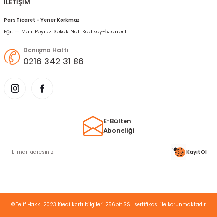
İLETİŞİM
Pars Ticaret - Yener Korkmaz
Eğitim Mah. Poyraz Sokak No:11 Kadıköy-İstanbul
Danışma Hattı
0216 342 31 86
E-Bülten
Aboneliği
Kayıt Ol
© Telif Hakkı 2023 Kredi kartı bilgileri 256bit SSL sertifikası ile korunmaktadır