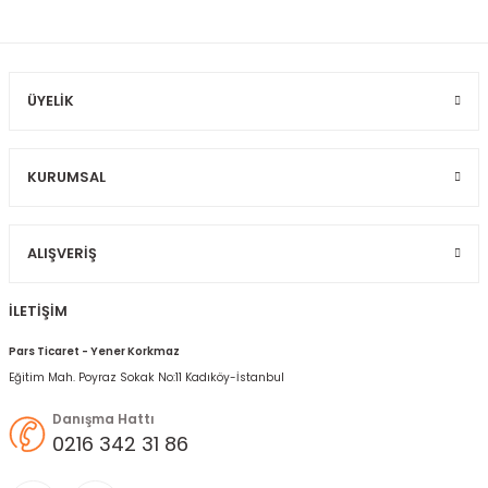
Ürün bilgilerinde hatalar bulunuyor.
Ürün fiyatı diğer sitelerden daha pahalı.
Bu ürüne benzer farklı alternatifler olmalı.
ÜYELIK
KURUMSAL
Gönder
ALIŞVERIŞ
İLETİŞİM
Pars Ticaret - Yener Korkmaz
Eğitim Mah. Poyraz Sokak No:11 Kadıköy-İstanbul
Danışma Hattı
0216 342 31 86