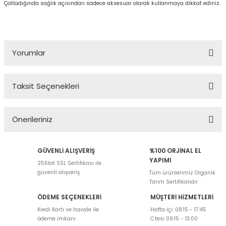
Çatladığında sağlık açısından sadece aksesuar olarak kullanmaya dikkat ediniz.
Yorumlar
Taksit Seçenekleri
Bu ürüne ilk yorumu siz yapın!
Önerileriniz
Yorum Yaz
Bu ürünün fiyat bilgisi, resim, ürün açıklamalarında ve diğer
GÜVENLİ ALIŞVERİŞ
%100 ORJİNAL EL
konularda yetersiz gördüğünüz noktaları öneri formunu kullanarak
YAPIMI
256bit SSL Sertifikası ile
tarafımıza iletebilirsiniz.
güvenli alışveriş
Tüm ürünlerimiz Organik
Görüş ve önerileriniz için teşekkür ederiz.
Tarım Sertifikalıdır
ÖDEME SEÇENEKLERİ
MÜŞTERİ HİZMETLERİ
Ürün resmi kalitesiz, bozuk veya görüntülenemiyor.
Kredi Kartı ve havale ile
Hafta içi: 08:15 - 17:45
Ürün açıklamasında eksik bilgiler bulunuyor.
ödeme imkanı
C.tesi 09:15 - 13:00