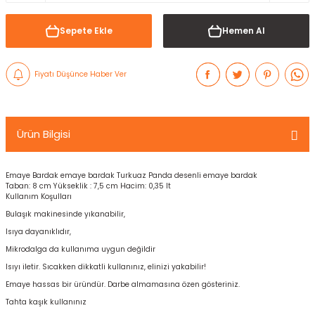
Sepete Ekle
Hemen Al
Fiyatı Düşünce Haber Ver
Ürün Bilgisi
Emaye Bardak emaye bardak Turkuaz Panda desenli emaye bardak
Taban: 8 cm Yükseklik : 7,5 cm Hacim: 0,35 lt
Kullanım Koşulları
Bulaşık makinesinde yıkanabilir,
Isıya dayanıklıdır,
Mikrodalga da kullanıma uygun değildir
Isıyı iletir. Sıcakken dikkatli kullanınız, elinizi yakabilir!
Emaye hassas bir üründür. Darbe almamasına özen gösteriniz.
Tahta kaşık kullanınız