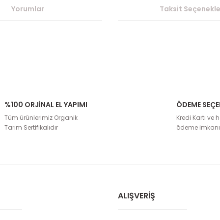
Yorumlar
Taksit Seçenekle
%100 ORJİNAL EL YAPIMI
ÖDEME SEÇE
rda yetersiz gördüğünüz noktaları öneri formunu kullanarak tarafımıza il
Tüm ürünlerimiz Organik
Kredi Kartı ve h
Bu ürüne ilk yorumu siz yapın!
Tarım Sertifikalıdır
ödeme imkanı
Yorum Yaz
ALIŞVERIŞ