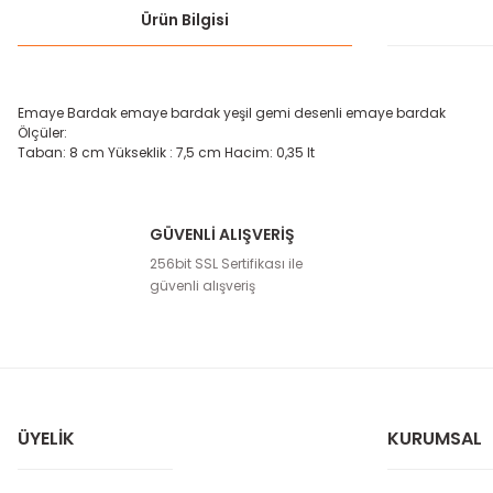
Ürün Bilgisi
Emaye Bardak emaye bardak yeşil gemi desenli emaye bardak
Ölçüler:
Taban: 8 cm Yükseklik : 7,5 cm Hacim: 0,35 lt
GÜVENLİ ALIŞVERİŞ
Bu ürünün fiyat bilgisi, resim, ürün açıklamalarında ve diğer konula
256bit SSL Sertifikası ile
Görüş ve önerileriniz için teşekkür ederiz.
güvenli alışveriş
Ürün resmi kalitesiz, bozuk veya görüntülenemiyor.
Ürün açıklamasında eksik bilgiler bulunuyor.
Ürün bilgilerinde hatalar bulunuyor.
Ürün fiyatı diğer sitelerden daha pahalı.
ÜYELIK
KURUMSAL
Bu ürüne benzer farklı alternatifler olmalı.