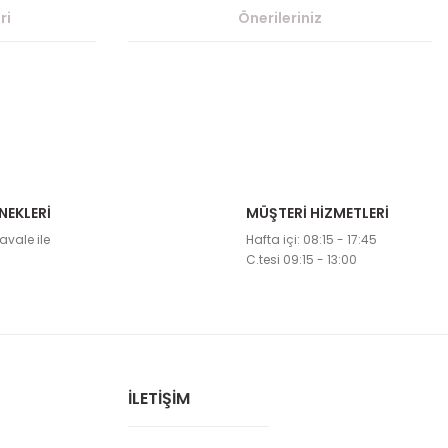
ri
Önerileriniz
NEKLERİ
MÜŞTERİ HİZMETLERİ
etebilirsiniz.
avale ile
Hafta içi: 08:15 - 17:45
C.tesi 09:15 - 13:00
İLETİŞİM