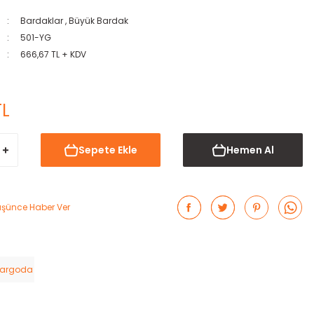
Bardaklar
,
Büyük Bardak
501-YG
666,67 TL + KDV
TL
Sepete Ekle
Hemen Al
Düşünce Haber Ver
Kargoda