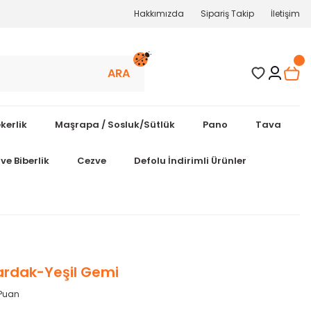
Hakkımızda
Sipariş Takip
İletişim
ARA
kerlik
Maşrapa / Sosluk/Sütlük
Pano
Tava
ve Biberlik
Cezve
Defolu İndirimli Ürünler
rdak-Yeşil Gemi
 Puan