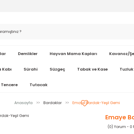
lar
Demlikler
Hayvan Mama Kapları
Kavanoz/Şe
 Kabı
Sürahi
Süzgeç
Tabak ve Kase
Tuzluk 
Tencere
Tutacak
Anasayfa
Bardaklar
Emaye Bardak-Yeşil Gemi
Emaye Ba
(0) Yorum - 0