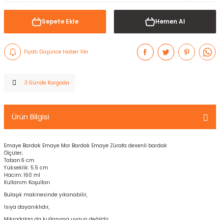
Sepete Ekle
Hemen Al
Fiyatı Düşünce Haber Ver
3 Günde Kargoda
Ürün Bilgisi
Emaye Bardak Emaye Mor Bardak Emaye Zürafa desenli bardak
Ölçüler;
Taban:6 cm
Yükseklik: 5.5 cm
Hacim: 160 ml
Kullanım Koşulları
Bulaşık makinesinde yıkanabilir,
Isıya dayanıklıdır,
Mikrodalga da kullanıma uygun değildir