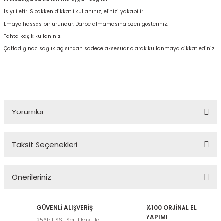
Isıyı iletir. Sıcakken dikkatli kullanınız, elinizi yakabilir!
Emaye hassas bir üründür. Darbe almamasına özen gösteriniz.
Tahta kaşık kullanınız
Çatladığında sağlık açısından sadece aksesuar olarak kullanmaya dikkat ediniz.
Yorumlar
Taksit Seçenekleri
Bu ürüne ilk yorumu siz yapın!
Önerileriniz
Yorum Yaz
Bu ürünün fiyat bilgisi, resim, ürün açıklamalarında ve diğer
GÜVENLİ ALIŞVERİŞ
%100 ORJİNAL EL
konularda yetersiz gördüğünüz noktaları öneri formunu kullanarak
YAPIMI
256bit SSL Sertifikası ile