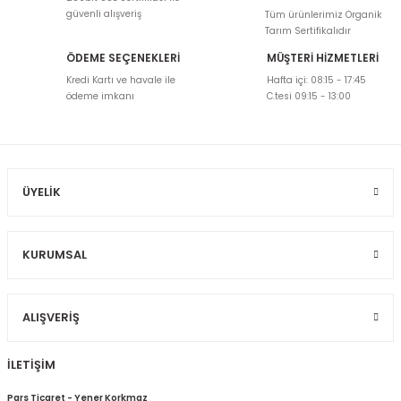
tarafımıza iletebilirsiniz.
güvenli alışveriş
Tüm ürünlerimiz Organik
Görüş ve önerileriniz için teşekkür ederiz.
Tarım Sertifikalıdır
ÖDEME SEÇENEKLERİ
MÜŞTERİ HİZMETLERİ
Ürün resmi kalitesiz, bozuk veya görüntülenemiyor.
Kredi Kartı ve havale ile
Hafta içi: 08:15 - 17:45
Ürün açıklamasında eksik bilgiler bulunuyor.
ödeme imkanı
C.tesi 09:15 - 13:00
Ürün bilgilerinde hatalar bulunuyor.
Ürün fiyatı diğer sitelerden daha pahalı.
Bu ürüne benzer farklı alternatifler olmalı.
ÜYELIK
KURUMSAL
Gönder
ALIŞVERIŞ
İLETİŞİM
Pars Ticaret - Yener Korkmaz