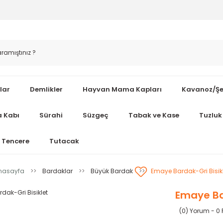
lar
Demlikler
Hayvan Mama Kapları
Kavanoz/Şe
 Kabı
Sürahi
Süzgeç
Tabak ve Kase
Tuzluk 
Tencere
Tutacak
nasayfa
Bardaklar
Büyük Bardak
Emaye Bardak-Gri Bisikl
Emaye Bar
(0) Yorum - 0