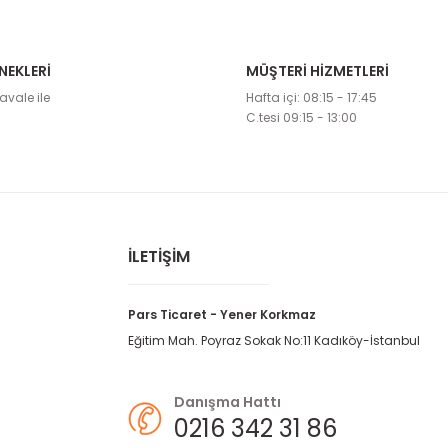
NEKLERİ
MÜŞTERİ HİZMETLERİ
etebilirsiniz.
avale ile
Hafta içi: 08:15 - 17:45
C.tesi 09:15 - 13:00
İLETİŞİM
Pars Ticaret - Yener Korkmaz
Eğitim Mah. Poyraz Sokak No:11 Kadıköy-İstanbul
Danışma Hattı
0216 342 31 86