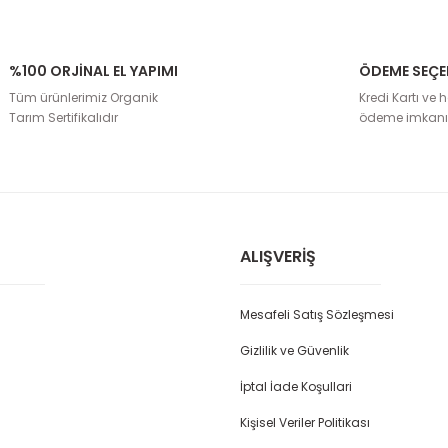
%100 ORJİNAL EL YAPIMI
ÖDEME SEÇE
rda yetersiz gördüğünüz noktaları öneri formunu kullanarak tarafımıza il
Tüm ürünlerimiz Organik
Kredi Kartı ve h
Bu ürüne ilk yorumu siz yapın!
Tarım Sertifikalıdır
ödeme imkanı
Yorum Yaz
ALIŞVERIŞ
Mesafeli Satış Sözleşmesi
Gizlilik ve Güvenlik
İptal İade Koşullari
Gönder
Kişisel Veriler Politikası