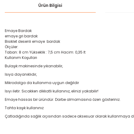
Ürün Bilgisi
Emaye Bardak
emaye gri bardak
Bisiklet desenli emaye bardak
Ölçüler:
Taban: 8 cm Yükseklik : 7,5 cm Hacim: 0,35 lt
Kullanım Koşulları
Bulaşık makinesinde yıkanabilir,
Isıya dayanıklıdır,
Mikrodalga da kullanıma uygun değildir
Isıyı iletir. Sıcakken dikkatli kullanınız, elinizi yakabilir!
Emaye hassas bir üründür. Darbe almamasına özen gösteriniz.
Tahta kaşık kullanınız
Çatladığında sağlık açısından sadece aksesuar olarak kullanmaya dik