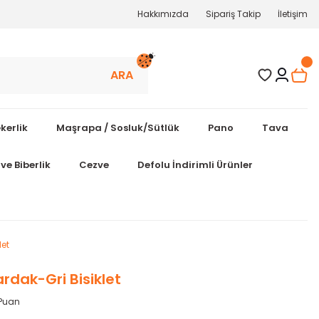
Hakkımızda
Sipariş Takip
İletişim
ARA
kerlik
Maşrapa / Sosluk/Sütlük
Pano
Tava
ve Biberlik
Cezve
Defolu İndirimli Ürünler
et
dak-Gri Bisiklet
 Puan