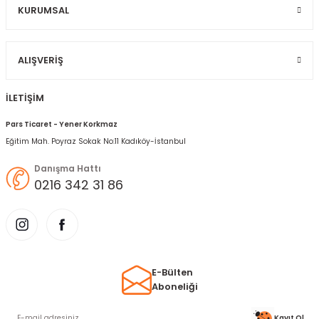
KURUMSAL
Gönder
ALIŞVERIŞ
İLETİŞİM
Pars Ticaret - Yener Korkmaz
Eğitim Mah. Poyraz Sokak No:11 Kadıköy-İstanbul
Danışma Hattı
0216 342 31 86
E-Bülten
Aboneliği
Kayıt Ol