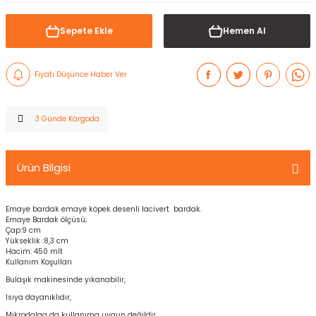
Sepete Ekle
Hemen Al
Fiyatı Düşünce Haber Ver
3 Günde Kargoda
Ürün Bilgisi
Emaye bardak emaye köpek desenli lacivert bardak.
Emaye Bardak ölçüsü;
Çap:9 cm
Yükseklik :8,3 cm
Hacim: 450 mlt
Kullanım Koşulları
Bulaşık makinesinde yıkanabilir,
Isıya dayanıklıdır,
Mikrodalga da kullanıma uygun değildir