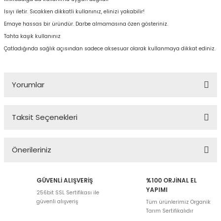
Isıyı iletir. Sıcakken dikkatli kullanınız, elinizi yakabilir!
Emaye hassas bir üründür. Darbe almamasına özen gösteriniz.
Tahta kaşık kullanınız
Çatladığında sağlık açısından sadece aksesuar olarak kullanmaya dikkat ediniz.
Yorumlar
Taksit Seçenekleri
Bu ürüne ilk yorumu siz yapın!
Önerileriniz
Yorum Yaz
Bu ürünün fiyat bilgisi, resim, ürün açıklamalarında ve diğer
GÜVENLİ ALIŞVERİŞ
%100 ORJİNAL EL
konularda yetersiz gördüğünüz noktaları öneri formunu kullanarak
YAPIMI
256bit SSL Sertifikası ile
tarafımıza iletebilirsiniz.
güvenli alışveriş
Tüm ürünlerimiz Organik
Görüş ve önerileriniz için teşekkür ederiz.
Tarım Sertifikalıdır