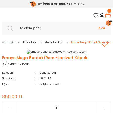
Tüm Ürünler Orjinal El Yapımıdır...
ARA
Anasayfa
Bardaklar
Mega Bardak
Emaye Mega Bardak/9cm -Laciv
Emaye Mega Bardak/9cm -Lacivert Köpek
(0) Yorum - 0 Puan
Kategori
Mega Bardak
Stok Kodu
501/9-LK
Fiyat
708,33 TL + KDV
850,00 TL