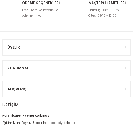
ÖDEME SEÇENEKLERİ
MÜŞTERİ HİZMETLERİ
Ürün resmi kalitesiz, bozuk veya görüntülenemiyor.
Kredi Kartı ve havale ile
Hafta içi: 08:15 - 17:45
Ürün açıklamasında eksik bilgiler bulunuyor.
ödeme imkanı
C.tesi 09:15 - 13:00
Ürün bilgilerinde hatalar bulunuyor.
Ürün fiyatı diğer sitelerden daha pahalı.
Bu ürüne benzer farklı alternatifler olmalı.
ÜYELIK
KURUMSAL
Gönder
ALIŞVERIŞ
İLETİŞİM
Pars Ticaret - Yener Korkmaz
Eğitim Mah. Poyraz Sokak No:11 Kadıköy-İstanbul