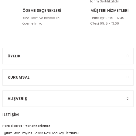
Tarım Sertifikalıdır
ÖDEME SEÇENEKLERİ
MÜŞTERİ HİZMETLERİ
Ürün resmi kalitesiz, bozuk veya görüntülenemiyor.
Kredi Kartı ve havale ile
Hafta içi: 08:15 - 17:45
Ürün açıklamasında eksik bilgiler bulunuyor.
ödeme imkanı
C.tesi 09:15 - 13:00
Ürün bilgilerinde hatalar bulunuyor.
Ürün fiyatı diğer sitelerden daha pahalı.
Bu ürüne benzer farklı alternatifler olmalı.
ÜYELIK
KURUMSAL
Gönder
ALIŞVERIŞ
İLETİŞİM
Pars Ticaret - Yener Korkmaz
Eğitim Mah. Poyraz Sokak No:11 Kadıköy-İstanbul