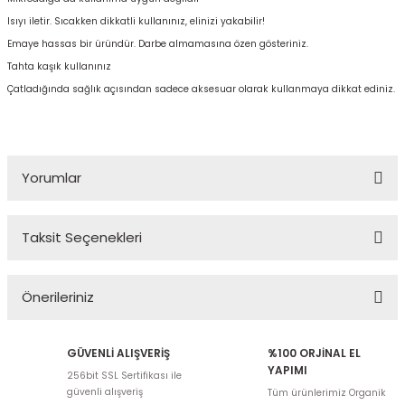
Isıyı iletir. Sıcakken dikkatli kullanınız, elinizi yakabilir!
Emaye hassas bir üründür. Darbe almamasına özen gösteriniz.
Tahta kaşık kullanınız
Çatladığında sağlık açısından sadece aksesuar olarak kullanmaya dikkat ediniz.
Yorumlar
Taksit Seçenekleri
Bu ürüne ilk yorumu siz yapın!
Önerileriniz
Yorum Yaz
Bu ürünün fiyat bilgisi, resim, ürün açıklamalarında ve diğer
GÜVENLİ ALIŞVERİŞ
%100 ORJİNAL EL
konularda yetersiz gördüğünüz noktaları öneri formunu kullanarak
YAPIMI
256bit SSL Sertifikası ile
tarafımıza iletebilirsiniz.
güvenli alışveriş
Tüm ürünlerimiz Organik
Görüş ve önerileriniz için teşekkür ederiz.