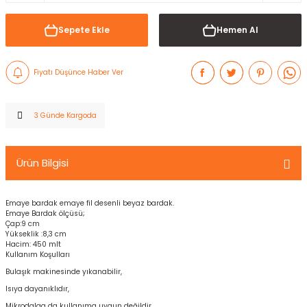
Sepete Ekle
Hemen Al
Fiyatı Düşünce Haber Ver
3 Günde Kargoda
Ürün Bilgisi
Emaye bardak emaye fil desenli beyaz bardak.
Emaye Bardak ölçüsü;
Çap:9 cm
Yükseklik :8,3 cm
Hacim: 450 mlt
Kullanım Koşulları
Bulaşık makinesinde yıkanabilir,
Isıya dayanıklıdır,
Mikrodalga da kullanıma uygun değildir