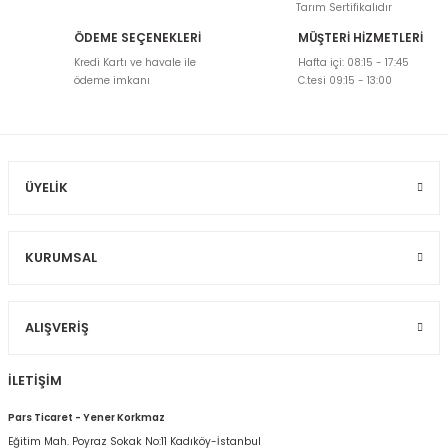
Tarım Sertifikalıdır
ÖDEME SEÇENEKLERİ
MÜŞTERİ HİZMETLERİ
Kredi Kartı ve havale ile
Hafta içi: 08:15 - 17:45
ödeme imkanı
C.tesi 09:15 - 13:00
ÜYELIK
KURUMSAL
ALIŞVERIŞ
İLETİŞİM
Pars Ticaret - Yener Korkmaz
Eğitim Mah. Poyraz Sokak No:11 Kadıköy-İstanbul